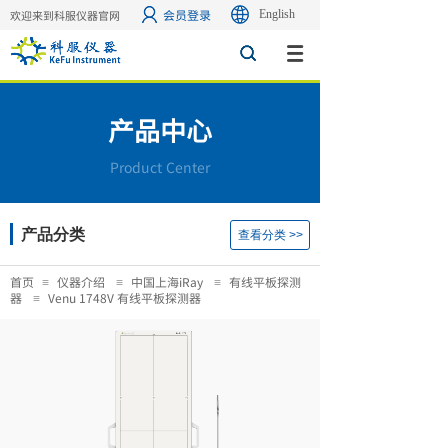
会员登录
English
欢迎来到科服仪器官网
搜索
产品中心
Product Center
产品分类
查看分类 >>
首页
仪器介绍
中国上海iRay
有线平板探测
≡
≡
≡
器
Venu 1748V 有线平板探测器
≡
Tousimis是一家有着50多年历史的临界点干燥仪设备制
造商，总部位于美国马里兰州。自成立之初一直致力于技
术革新，引领着临界点干燥仪设备行业的发展，先后推出