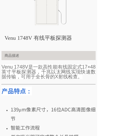
世界首款干燥晶片尺寸分别达4英寸、6英寸和8英寸的全
自动临界点干燥仪。
目前，Tousimis可为您提供直径从1.25英寸到8英寸的晶
片临界点干燥仪,Tousimis超临界点干燥仪已在材料、化
工、生物、制药、MEMS器件、MOF、生物传感器等领
Venu 1748V 有线平板探测器
域广泛应用。其临界点干燥仪分为非洁净室系列和洁净室
系列：
商品描述
Venu 1748V是一款高性能有线固定式17×48
英寸平板探测器，千兆以太网线实现快速数
据传输，可用于全长骨的X射线检查。
产品特点：
139μm像素尺寸，16位ADC高清图像细
节
智能工作流程