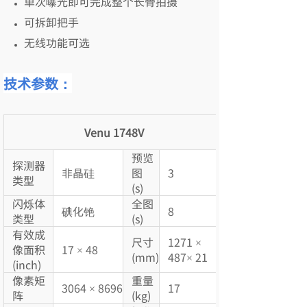
单次曝光即可完成整个长骨拍摄
可拆卸把手
无线功能可选
技术参数：
Venu 1748V
预览
探测器
非晶硅
图
3
类型
(s)
闪烁体
全图
碘化铯
8
类型
(s)
有效成
尺寸
1271 ×
像面积
17 × 48
(mm)
487× 21
(inch)
像素矩
重量
3064 × 8696
17
阵
(kg)