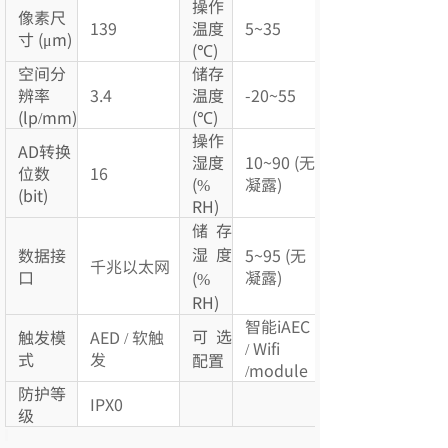
操作
像素尺
139
温度
5~35
寸 (μm)
(℃)
空间分
储存
辨率
3.4
温度
-20~55
(lp/mm)
(℃)
操作
AD转换
湿度
10~90 (无
位数
16
(%
凝露)
(bit)
RH)
储存
湿度
数据接
5~95 (无
千兆以太网
口
凝露)
(%
RH)
智能iAEC
可选
触发模
AED / 软触
/ Wifi
式
发
配置
/module
防护等
IPX0
级